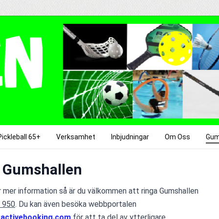
Pickleball 65+
Verksamhet
Inbjudningar
Om Oss
Gum
i Gumshallen
er mer information så är du välkommen att ringa Gumshallen 
 950
. Du kan även besöka webbportalen 
oactivebooking.com
 för att ta del av ytterligare 