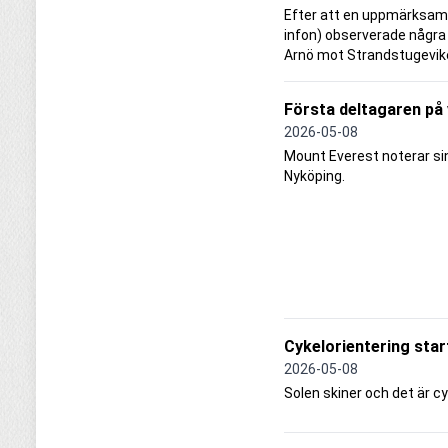
Efter att en uppmärksam 
infon) observerade några f
Arnö mot Strandstugevike
Första deltagaren på
2026-05-08
Mount Everest noterar si
Nyköping.
Cykelorientering start
2026-05-08
Solen skiner och det är cyk