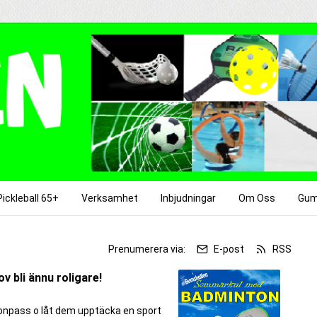
Pickleball 65+
Verksamhet
Inbjudningar
Om Oss
Gum
r
Prenumerera via:
E-post
RSS
 bli ännu roligare!
tonpass o låt dem upptäcka en sport