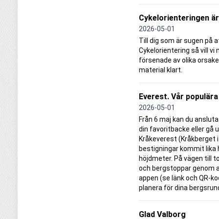
Cykelorienteringen ä
2026-05-01
Till dig som är sugen på 
Cykelorientering så vill vi
försenade av olika orsaker,
material klart.
Everest. Vår populära
2026-05-01
Från 6 maj kan du ansluta 
din favoritbacke eller gå u
Kråkeverest (Kråkberget i
bestigningar kommit lika
höjdmeter. På vägen till 
och bergstoppar genom a
appen (se länk och QR-kod
planera för dina bergsrun
Glad Valborg