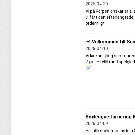
2026-04-30
Vi på Korpen önskar er all
vi fått den efterlängtade
ordentligt!
☀️ Välkommen till Sum
2026-04-10
Vi kickar igång sommaren 
7 juni – fylld med spelgl
🎾
Boxleague turnering K
2026-04-09
Hej alla spelentusiaster i