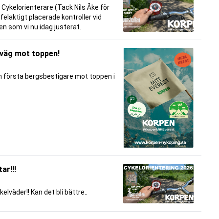
Cykelorienterare (Tack Nils Åke för
elaktigt placerade kontroller vid
n som vi nu idag justerat.
 väg mot toppen!
n första bergsbestigare mot toppen i
ar!!!
elväder!! Kan det bli bättre..