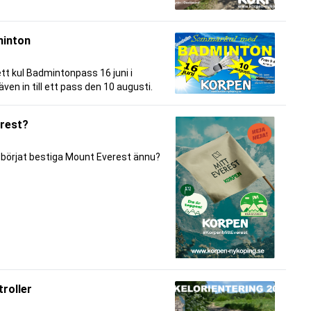
inton
t kul Badmintonpass 16 juni i
ven in till ett pass den 10 augusti.
erest?
du börjat bestiga Mount Everest ännu?
roller