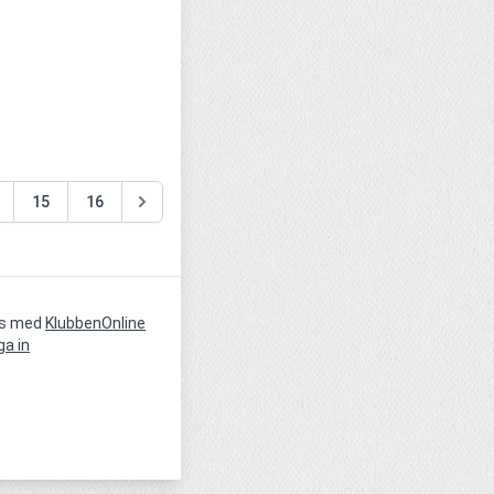
15
16
vs med
KlubbenOnline
ga in