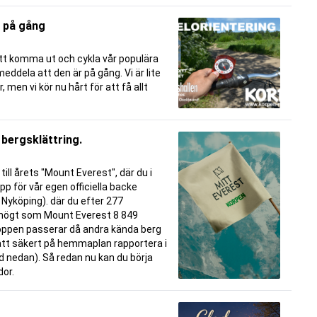
r på gång
att komma ut och cykla vår populära
 meddela att den är på gång. Vi är lite
 men vi kör nu hårt för att få allt
 bergsklättring.
till årets "Mount Everest", där du i
pp för vår egen officiella backe
 Nyköping). där du efter 277
 högt som Mount Everest 8 849
toppen passerar då andra kända berg
tt säkert på hemmaplan rapportera i
 nedan). Så redan nu kan du börja
dor.