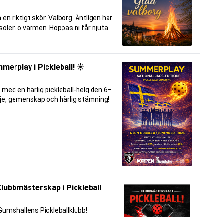
a en riktigt skön Valborg. Äntligen har
 solen o värmen. Hoppas ni får njuta
merplay i Pickleball! ☀️
med en härlig pickleball-helg den 6–
ädje, gemenskap och härlig stämning!
lubbmästerskap i Pickleball
 Gumshallens Pickleballklubb!