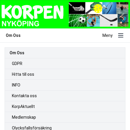
Om Oss
Meny
Om Oss
GDPR
Hitta till oss
INFO
Kontakta oss
KorpAktuellt
Medlemskap
Olycksfallsförsäkring