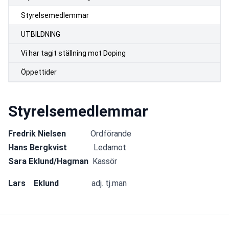
Styrelsemedlemmar
UTBILDNING
Vi har tagit ställning mot Doping
Öppettider
Styrelsemedlemmar
Fredrik Nielsen
            Ordförande               
Hans Bergkvist             
Ledamot               
Sara Eklund/Hagman
  Kassör
Lars    Eklund  
              adj. tj.man