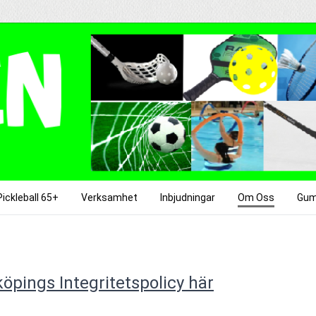
Pickleball 65+
Verksamhet
Inbjudningar
Om Oss
Gum
öpings Integritetspolicy här