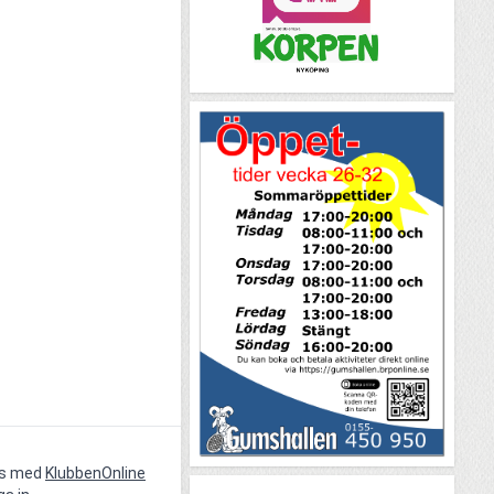
vs med
KlubbenOnline