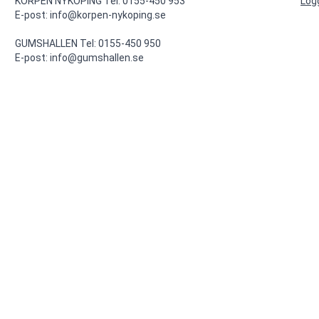
KORPEN NYKÖPING Tel: 0155-450 953

Log
E-post: info@korpen-nykoping.se

GUMSHALLEN Tel: 0155-450 950

E-post: info@gumshallen.se