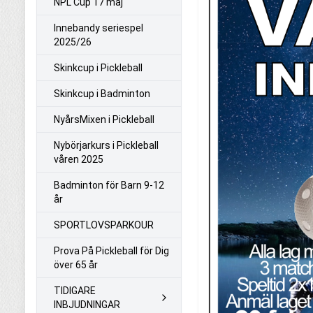
NPL Cup 17 maj
Innebandy seriespel
2025/26
Skinkcup i Pickleball
Skinkcup i Badminton
NyårsMixen i Pickleball
Nybörjarkurs i Pickleball
våren 2025
Badminton för Barn 9-12
år
SPORTLOVSPARKOUR
Prova På Pickleball för Dig
över 65 år
TIDIGARE
INBJUDNINGAR