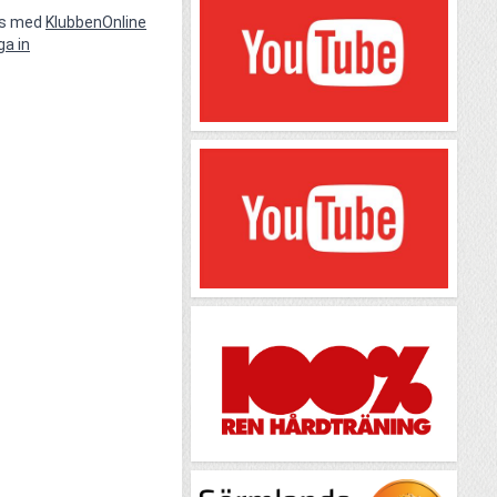
vs med
KlubbenOnline
ga in