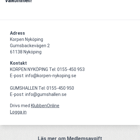
Välkommen!
Adress
Korpen Nyköping 

Gumsbackevägen 2

61138 Nyköping
Kontakt
KORPEN NYKÖPING Tel: 0155-450 953

E-post: info@korpen-nykoping.se

GUMSHALLEN Tel: 0155-450 950

E-post: info@gumshallen.se
Drivs med
KlubbenOnline
Logga in
Läs mer om Medlemsavgift