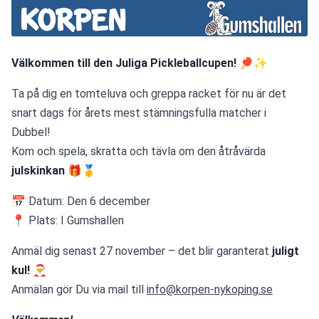
Välkommen till den Juliga Pickleballcupen!
 🏓✨
Ta på dig en tomteluva och greppa racket för nu är det 
snart dags för årets mest stämningsfulla matcher i 
Dubbel!
Kom och spela, skratta och tävla om den åtråvärda 
julskinkan
 🎁🥇
📅 Datum: Den 6 december
📍 Plats: I Gumshallen
Anmäl dig senast 27 november – det blir garanterat 
juligt 
kul!
 🎅
Anmälan gör Du via mail till 
info@korpen-nykoping.se