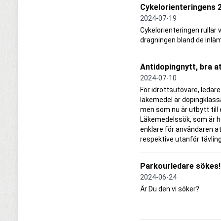
Cykelorienteringens 
2024-07-19
Cykelorienteringen rullar v
dragningen bland de inlä
Antidopingnytt, bra a
2024-07-10
För idrottsutövare, ledar
läkemedel är dopingklassat
men som nu är utbytt til
Läkemedelssök, som är hel
enklare för användaren at
respektive utanför tävling
Parkourledare sökes!
2024-06-24
Är Du den vi söker?