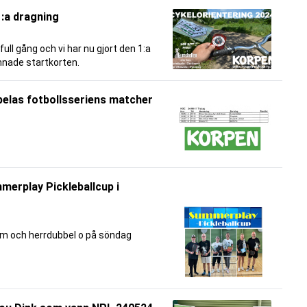
1:a dragning
full gång och vi har nu gjort den 1:a
mnade startkorten.
spelas fotbollsseriens matcher
merplay Pickleballcup i
am och herrdubbel o på söndag