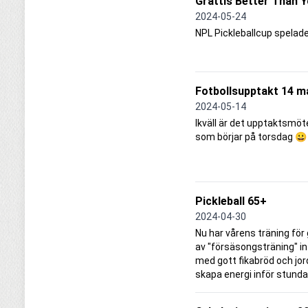
Grattis Better Than 
2024-05-24
NPL Pickleballcup spelad
Fotbollsupptakt 14 m
2024-05-14
Ikväll är det upptaktsmöte
som börjar på torsdag 😀
Pickleball 65+
2024-04-30
Nu har vårens träning för
av "försäsongsträning" in
med gott fikabröd och jor
skapa energi inför stunda