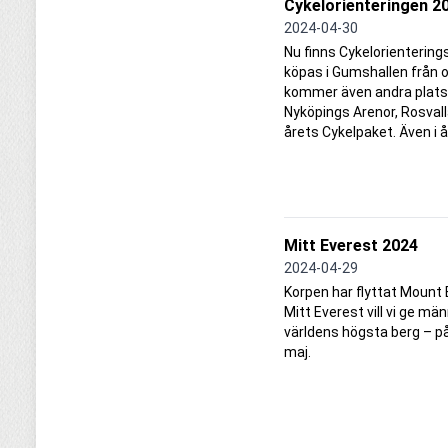
Cykelorienteringen 2
2024-04-30
Nu finns Cykelorientering
köpas i Gumshallen från 
kommer även andra platse
Nyköpings Arenor, Rosvalla
årets Cykelpaket. Även i å
Mitt Everest 2024
2024-04-29
Korpen har flyttat Mount 
Mitt Everest vill vi ge mä
världens högsta berg – p
maj.