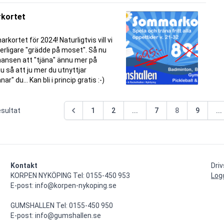
kortet
rkortet för 2024! Naturligtvis vill vi
erligare "grädde på moset". Så nu
ansen att "tjäna" ännu mer på
u så att ju mer du utnyttjar
" du... Kan bli i princip gratis :-)
sultat
1
2
...
7
8
9
...
Kontakt
Dri
KORPEN NYKÖPING Tel: 0155-450 953

Log
E-post: info@korpen-nykoping.se

GUMSHALLEN Tel: 0155-450 950

E-post: info@gumshallen.se