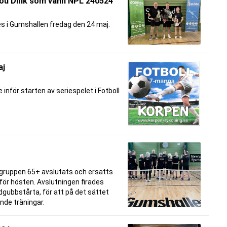
You Dink som vann NPL 240524
es i Gumshallen fredag den 24 maj.
aj
 inför starten av seriespelet i Fotboll
 gruppen 65+ avslutats och ersatts
för hösten. Avslutningen firades
dgubbstårta, för att på det sättet
nde träningar.