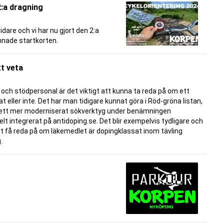
2:a dragning
idare och vi har nu gjort den 2:a
mnade startkorten.
tt veta
e och stödpersonal är det viktigt att kunna ta reda på om ett
 eller inte. Det har man tidigare kunnat göra i Röd-gröna listan,
l ett mer moderniserat sökverktyg under benämningen
t integrerat på antidoping.se. Det blir exempelvis tydligare och
t få reda på om läkemedlet är dopingklassat inom tävling
.