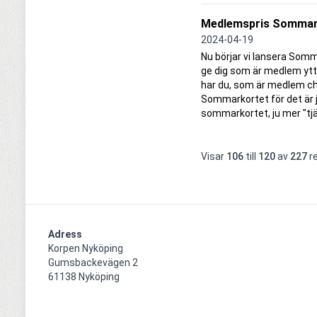
Medlemspris Sommar
2024-04-19
Nu börjar vi lansera Somma
ge dig som är medlem ytt
har du, som är medlem ch
Sommarkortet för det är j
sommarkortet, ju mer "tjänar
Visar
106
till
120
av
227
re
Adress
Korpen Nyköping 

Gumsbackevägen 2

61138 Nyköping