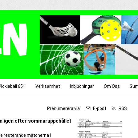
Pickleball 65+
Verksamhet
Inbjudningar
Om Oss
Gum
r
Prenumerera via:
E-post
RSS
len igen efter sommaruppehållet
 de resterande matcherna i