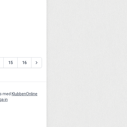
15
16
vs med
KlubbenOnline
ga in