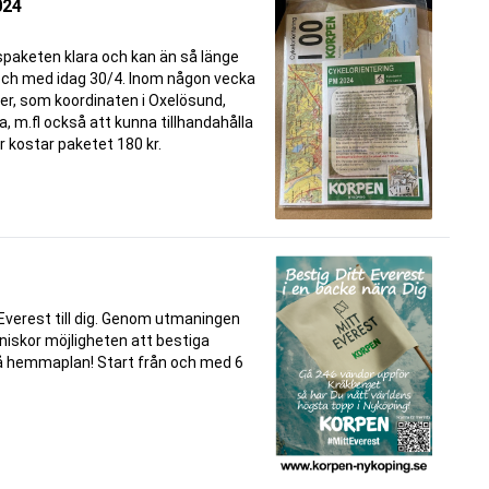
024
spaketen klara och kan än så länge
och med idag 30/4. Inom någon vecka
r, som koordinaten i Oxelösund,
, m.fl också att kunna tillhandahålla
r kostar paketet 180 kr.
Everest till dig. Genom utmaningen
nniskor möjligheten att bestiga
å hemmaplan! Start från och med 6