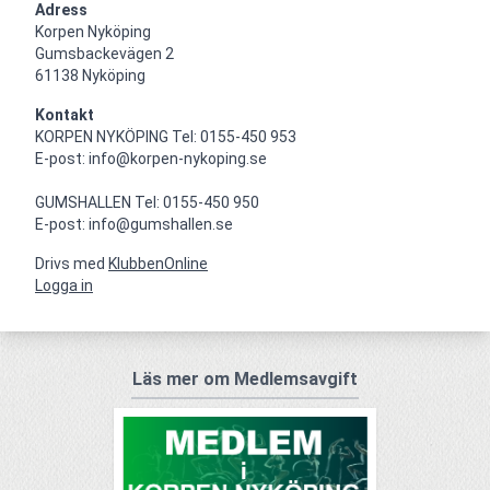
Adress
Korpen Nyköping 

Gumsbackevägen 2

61138 Nyköping
Kontakt
KORPEN NYKÖPING Tel: 0155-450 953

E-post: info@korpen-nykoping.se

GUMSHALLEN Tel: 0155-450 950

E-post: info@gumshallen.se
Drivs med
KlubbenOnline
Logga in
Läs mer om Medlemsavgift