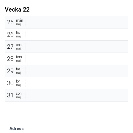
Vecka 22
mån
25
maj.
tis
26
maj.
ons
27
maj.
tors
28
maj.
fre
29
maj.
lör
30
maj.
sön
31
maj.
Adress