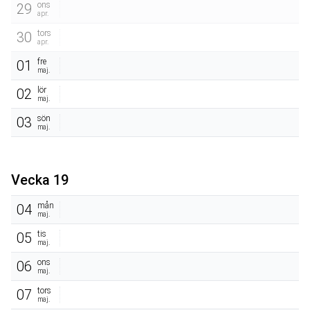
ons
29
apr.
tors
30
apr.
fre
01
maj.
lör
02
maj.
sön
03
maj.
Vecka 19
mån
04
maj.
tis
05
maj.
ons
06
maj.
tors
07
maj.