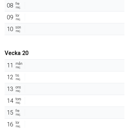
fre
08
maj.
lör
09
maj.
sön
10
maj.
Vecka 20
mån
11
maj.
tis
12
maj.
ons
13
maj.
tors
14
maj.
fre
15
maj.
lör
16
maj.