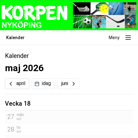
Kalender
Meny
Kalender
maj 2026
april
idag
juni
Vecka 18
mån
27
apr.
tis
28
apr.