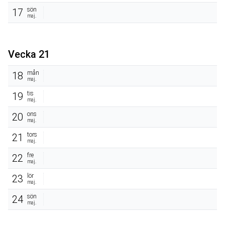
sön
17
maj.
Vecka 21
mån
18
maj.
tis
19
maj.
ons
20
maj.
tors
21
maj.
fre
22
maj.
lör
23
maj.
sön
24
maj.